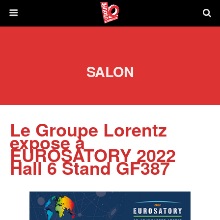
SALON
Le Groupe Lorentz
expose à
EUROSATORY 2022
Hall 6 Stand GF387